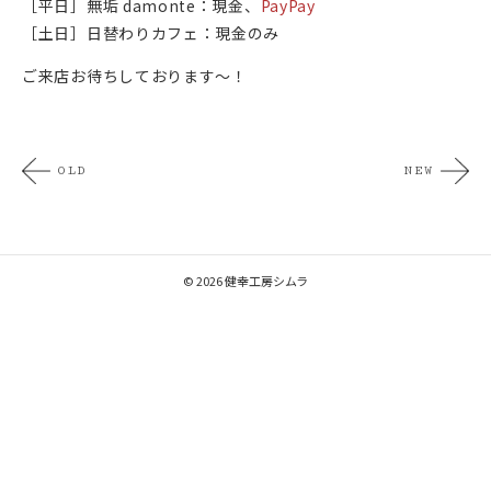
［平日］無垢 damonte：現金、
PayPay
［土日］日替わりカフェ：現金のみ
ご来店お待ちしております〜！
OLD
NEW
© 2026 健幸工房シムラ